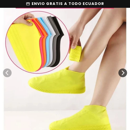
Skip to
ENVIO GRATIS A TODO ECUADOR
storefront
Skip to
content
product
information