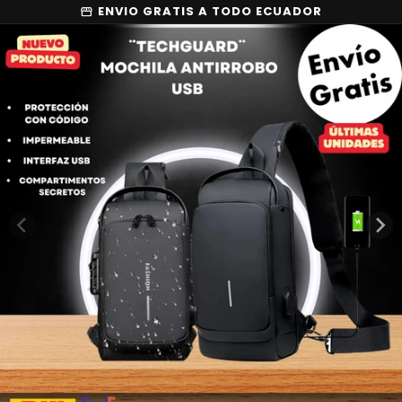
Skip to
ENVIO GRATIS A TODO ECUADOR
storefront
Skip to
content
product
information