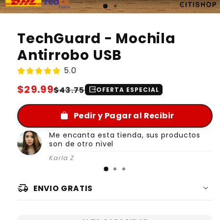
TechGuard - Mochila
Antirrobo USB
5.0
Regular
$29.99
Sale
$43.75
output
OFERTA ESPECIAL
price
price
Pedir y Pagar al Recibir
Me encanta esta tienda, sus productos
son de otro nivel
Karla Z
delivery_truck_speed
ENVIO GRATIS